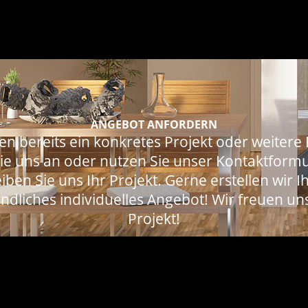
ANGEBOT ANFORDERN
en bereits ein konkretes Projekt oder weitere
ie uns an oder nutzen Sie unser
Kontaktformu
iben Sie uns Ihr Projekt. Gerne erstellen wir I
ndliches individuelles Angebot!
Wir freuen uns
Projekt!