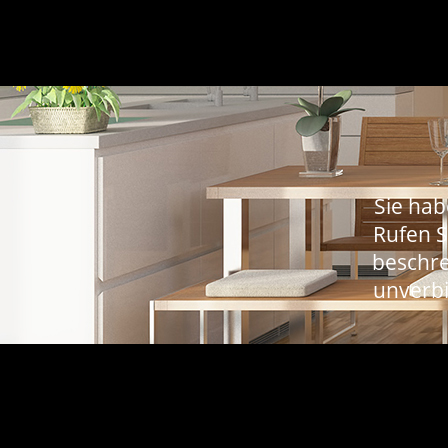
Sie hab
Rufen S
beschre
unverbi
KONTAKT