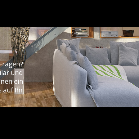
 Fragen?
lar
und
hnen ein
 auf Ihr